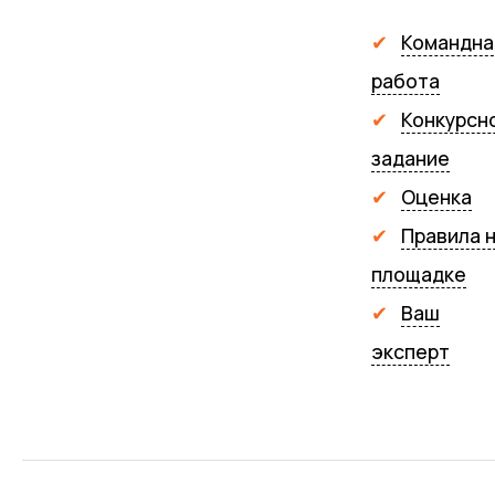
Командна
работа
Конкурсн
задание
Оценка
Правила 
площадке
Ваш
эксперт