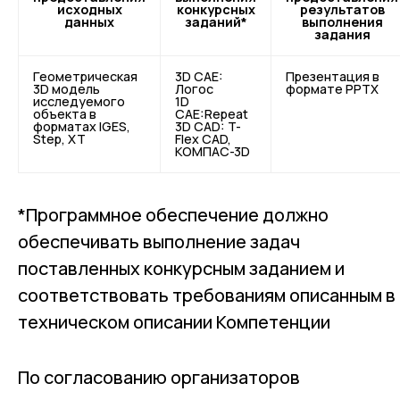
исходных
конкурсных
результатов
данных
заданий*
выполнения
задания
Геометрическая
3D CAE:
Презентация в
3D модель
Логос
формате PPTX
исследуемого
1D
объекта в
CAE:Repeat
форматах IGES,
3D CAD: T-
Step, XT
Flex CAD,
КОМПАС-3D
*Программное обеспечение должно
обеспечивать выполнение задач
поставленных конкурсным заданием и
соответствовать требованиям описанным в
техническом описании Компетенции
По согласованию организаторов