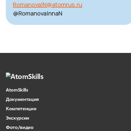
RomanovaIN@atomrus.ru
@RomanovaInnaN
AtomSkills
Документация
Компетенции
Экскурсии
Фото/видео