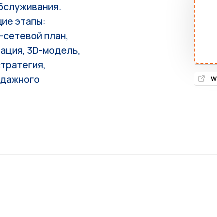
бслуживания.
ие этапы:
-сетевой план,
ация, 3D-модель,
стратегия,
одажного
W